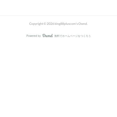
Copyright ©
2026
king88pluscom's Ownd
.
Powered by
無料でホームページをつくろう
AmebaOwnd
フォロー